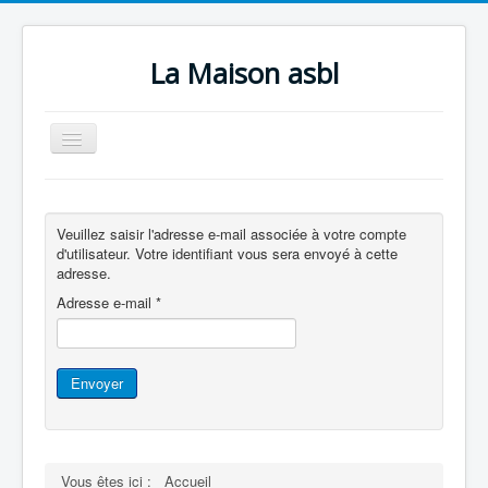
La Maison asbl
Basculer
la
navigation
Accueil
Qui sommes-nous ?
Veuillez saisir l'adresse e-mail associée à votre compte
d'utilisateur. Votre identifiant vous sera envoyé à cette
Nos activités
adresse.
Adresse e-mail
*
Infos pratiques
Contact
Photos
Envoyer
Faire un don
Vous êtes ici :
Accueil