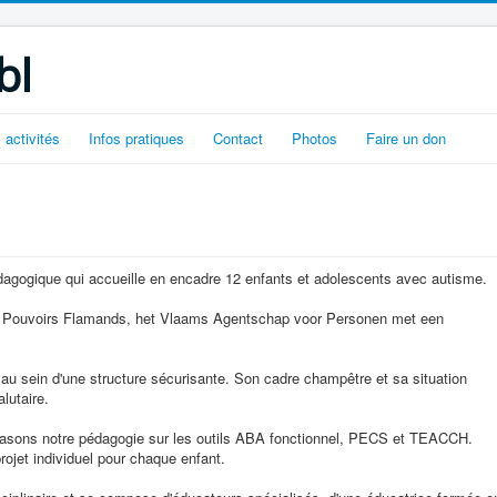
bl
 activités
Infos pratiques
Contact
Photos
Faire un don
dagogique qui accueille en encadre 12 enfants et adolescents avec autisme.
s Pouvoirs Flamands, het Vlaams Agentschap voor Personen met een
l au sein d'une structure sécurisante. Son cadre champêtre et sa situation
lutaire.
asons notre pédagogie sur les outils ABA fonctionnel, PECS et TEACCH.
ojet individuel pour chaque enfant.