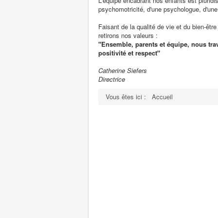
L'équipe encadrant nos enfants est pluridi
psychomotricité, d'une psychologue, d'une l
Faisant de la qualité de vie et du bien-êtr
retirons nos valeurs :
"Ensemble, parents et équipe, nous trava
positivité et respect"
Catherine Siefers
Directrice
Vous êtes ici :
Accueil