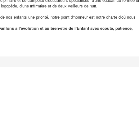
sciplinaire et se compose d'éducateurs spécialisés, d'une éducatrice formée e
ogopède, d'une infirmière et de deux veilleurs de nuit.
e de nos enfants une priorité, notre point d'honneur est notre charte d'où nous
illons à l'évolution et au bien-être de l'Enfant avec écoute, patience,