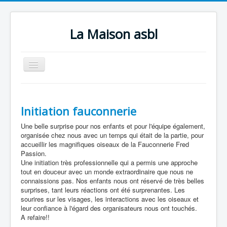
La Maison asbl
Basculer
la
navigation
Accueil
Qui sommes-nous ?
Initiation fauconnerie
Nos activités
Une belle surprise pour nos enfants et pour l'équipe également,
organisée chez nous avec un temps qui était de la partie, pour
Infos pratiques
accueillir les magnifiques oiseaux de la Fauconnerie Fred
Passion.
Contact
Une initiation très professionnelle qui a permis une approche
tout en douceur avec un monde extraordinaire que nous ne
Photos
connaissions pas. Nos enfants nous ont réservé de très belles
surprises, tant leurs réactions ont été surprenantes. Les
Faire un don
sourires sur les visages, les interactions avec les oiseaux et
leur confiance à l'égard des organisateurs nous ont touchés.
A refaire!!