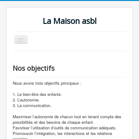
La Maison asbl
Basculer
la
navigation
Accueil
Qui sommes-nous ?
Nos objectifs
Nos activités
Nous avons trois objectifs principaux :
Infos pratiques
1. Le bien-être des enfants.
Contact
2. L’autonomie.
3. La communication.
Photos
Maximiser l’autonomie de chacun tout en tenant compte des
Faire un don
possibilités et des besoins de chaque enfant.
Favoriser l’utilisation d’outils de communication adéquats.
Promouvoir l’intégration, les interactions et les relations
sociales.