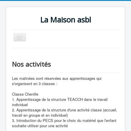
La Maison asbl
Basculer
la
navigation
Accueil
Qui sommes-nous ?
Nos activités
Nos activités
Les matinées sont réservées aux apprentissages qui
Infos pratiques
s'organisent en 3 classes :
Contact
Classe Chenille
1. Apprentissage de la structure TEACCH dans le travail
Photos
individuel
2. Apprentissage de la structure d'une activité classe (accueil,
Faire un don
travail en groupe et en individuel)
3. Introduction du PECS pour le choix du matériel que l'enfant
souhaite utiliser pour une activité