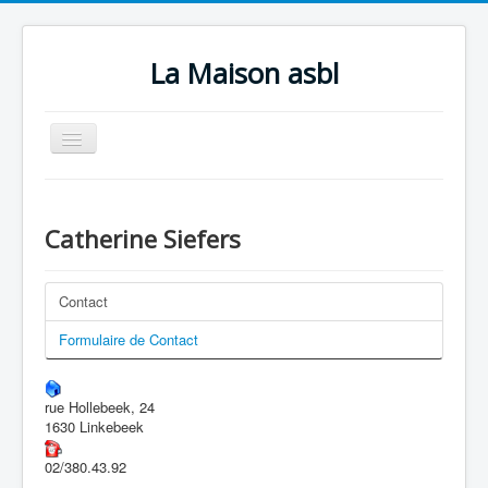
La Maison asbl
Basculer
la
navigation
Accueil
Qui sommes-nous ?
Catherine Siefers
Nos activités
Contact
Infos pratiques
Formulaire de Contact
Contact
Photos
rue Hollebeek, 24
Faire un don
1630 Linkebeek
02/380.43.92